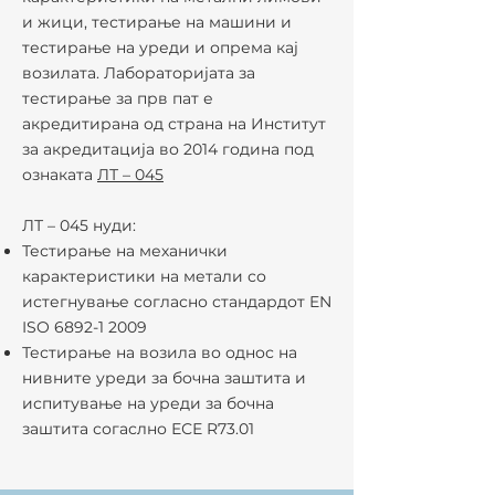
и жици, тестирање на машини и
тестирање на уреди и опрема кај
возилата. Лабораторијата за
тестирање за прв пат е
акредитирана од страна на Институт
за акредитација во 2014 година под
ознаката
ЛТ – 045
ЛТ – 045 нуди:
Тестирање на механички
карактеристики на метали со
истегнување согласно стандардот EN
ISO
6892-1 2009
Тестирање на возила во однос на
нивните уреди за бочна заштита и
испитување на уреди за бочна
заштита согаслно ЕСЕ R73.01