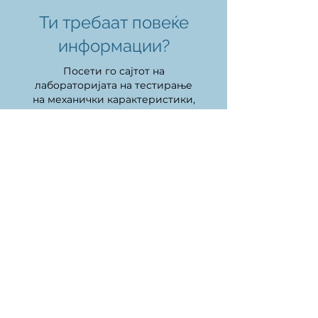
Ти требаат повеќе
информации?
Посети го сајтот на
лабораториј
ата на
тестирање
на механички карактеристики,
машини и возила
Отвори
cirko.mk © 2023
Адреса:
Машински факултет
- Скопје
Карпош II бб
1000 Скопје, Р.Македонија