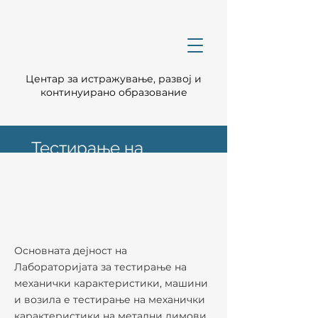
Центар за истражување, развој и
континуирано образование
Тестирање на
механички
карактеристики,
машини и возила
Основната дејност на
Лабораторијата за тестирање на
механички карактеристики, машини
и возила е тестирање на механички
карактеристики на метални лимови