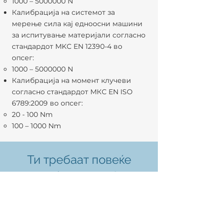
1000 –
5000000
N
Калибрација на системот за
мерење сила кај едноосни машини
за испитување материјали согласно
стандардот MKC EN 12390-4 во
опсег:
1000 –
5000000
N
Калибрација на момент клучеви
согласно стандардот МКС EN ISO
6789:2009 во опсег:
20 - 100 Nm
100 – 1000 Nm
Ти требаат повеќе
информации?
Посети го сајтот на
лабораторијата на калибрација
на сила и момент на сила